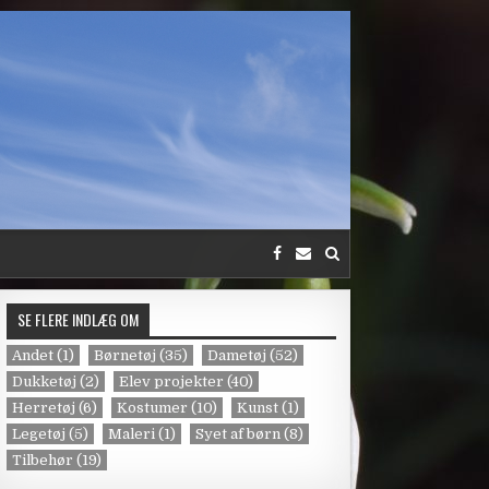
SE FLERE INDLÆG OM
Andet
(1)
Børnetøj
(35)
Dametøj
(52)
Dukketøj
(2)
Elev projekter
(40)
Herretøj
(6)
Kostumer
(10)
Kunst
(1)
Legetøj
(5)
Maleri
(1)
Syet af børn
(8)
Tilbehør
(19)