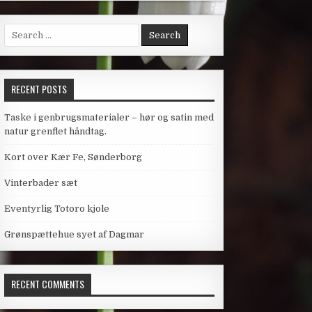
Search
for:
RECENT POSTS
Taske i genbrugsmaterialer – hør og satin med
natur grenflet håndtag.
Kort over Kær Fe, Sønderborg
Vinterbader sæt
Eventyrlig Totoro kjole
Grønspættehue syet af Dagmar
RECENT COMMENTS