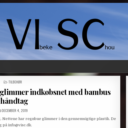
POSTED
TILBEHØR
IN
 glimmer indkøbsnet med bambus
håndtag
PUBLISHED
DECEMBER 4, 2019
DATE:
 Nettene har regnbue glimmer i den gennemsigtige plastik. De
g på info@visc.dk.