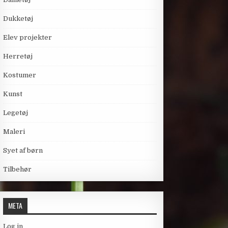
Dukketøj
Elev projekter
Herretøj
Kostumer
Kunst
Legetøj
Maleri
Syet af børn
Tilbehør
META
Log in