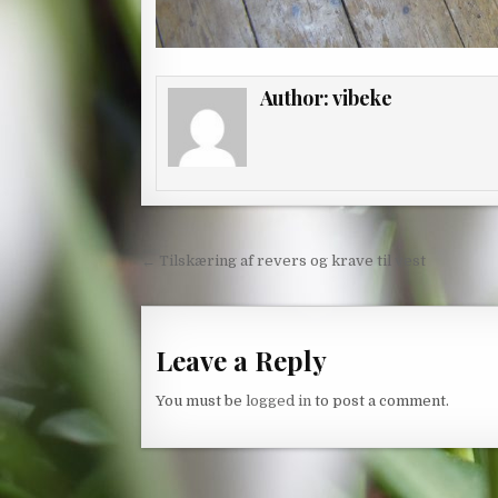
Author:
vibeke
Post
← Tilskæring af revers og krave til vest
navigation
Leave a Reply
You must be
logged in
to post a comment.