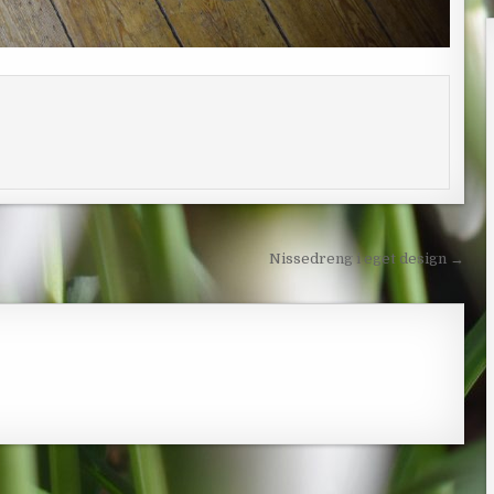
Nissedreng i eget design →