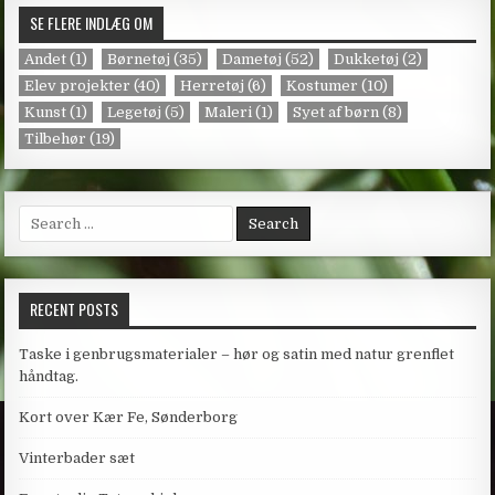
SE FLERE INDLÆG OM
Andet
(1)
Børnetøj
(35)
Dametøj
(52)
Dukketøj
(2)
Elev projekter
(40)
Herretøj
(6)
Kostumer
(10)
Kunst
(1)
Legetøj
(5)
Maleri
(1)
Syet af børn
(8)
Tilbehør
(19)
Search
for:
RECENT POSTS
Taske i genbrugsmaterialer – hør og satin med natur grenflet
håndtag.
Kort over Kær Fe, Sønderborg
Vinterbader sæt