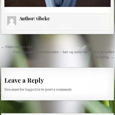
Author:
vibeke
Post
← Vinterbader sæt
navigation
Taske i genbrugsmaterialer – hør og satin med natur grenflet
håndtag. →
Leave a Reply
You must be
logged in
to post a comment.