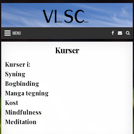
Skip
to
content
MENU
Kurser
Kurser i:
Syning
Bogbinding
Manga tegning
Kost
Mindfulness
Meditation