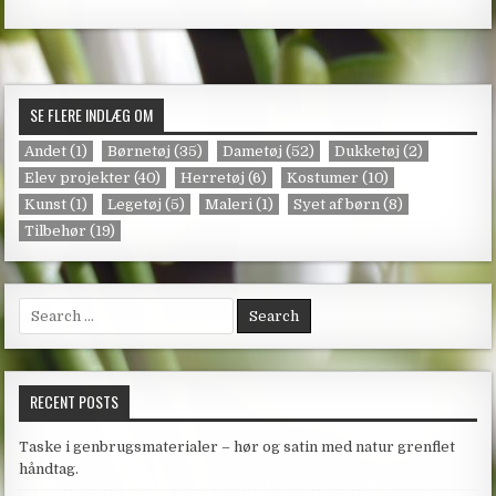
SE FLERE INDLÆG OM
Andet
(1)
Børnetøj
(35)
Dametøj
(52)
Dukketøj
(2)
Elev projekter
(40)
Herretøj
(6)
Kostumer
(10)
Kunst
(1)
Legetøj
(5)
Maleri
(1)
Syet af børn
(8)
Tilbehør
(19)
Search
for:
RECENT POSTS
Taske i genbrugsmaterialer – hør og satin med natur grenflet
håndtag.