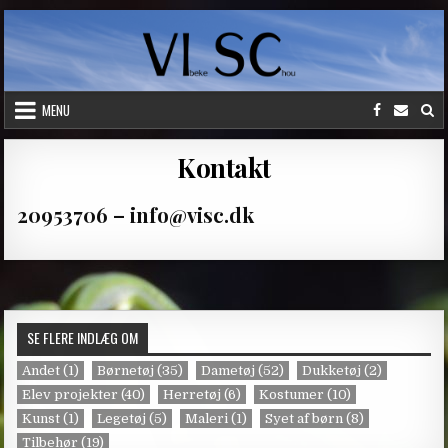
Skip
to
content
MENU
Kontakt
20953706 – info@visc.dk
SE FLERE INDLÆG OM
Andet
(1)
Børnetøj
(35)
Dametøj
(52)
Dukketøj
(2)
Elev projekter
(40)
Herretøj
(6)
Kostumer
(10)
Kunst
(1)
Legetøj
(5)
Maleri
(1)
Syet af børn
(8)
Tilbehør
(19)