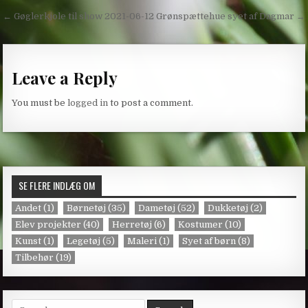
Post
← Gøglerkjole til show 2021-06-12
Grønspættehue syet af Dagmar →
navigation
Leave a Reply
You must be
logged in
to post a comment.
SE FLERE INDLÆG OM
Andet
(1)
Børnetøj
(35)
Dametøj
(52)
Dukketøj
(2)
Elev projekter
(40)
Herretøj
(6)
Kostumer
(10)
Kunst
(1)
Legetøj
(5)
Maleri
(1)
Syet af børn
(8)
Tilbehør
(19)
Search