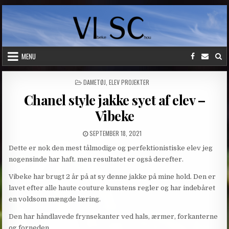
Skip
to
content
MENU
POSTED
DAMETØJ
,
ELEV PROJEKTER
IN
Chanel style jakke syet af elev –
Vibeke
PUBLISHED
SEPTEMBER 18, 2021
DATE:
Dette er nok den mest tålmodige og perfektionistiske elev jeg
nogensinde har haft. men resultatet er også derefter.
Vibeke har brugt 2 år på at sy denne jakke på mine hold. Den er
lavet efter alle haute couture kunstens regler og har indebåret
en voldsom mængde læring.
Den har håndlavede frynsekanter ved hals, ærmer, forkanterne
og forneden.